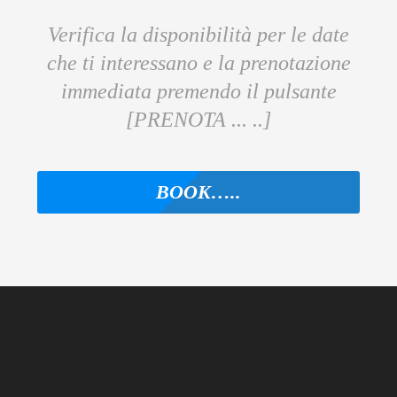
Verifica la disponibilità per le date
che ti interessano e la prenotazione
immediata premendo il pulsante
[PRENOTA ... ..]
ΒΟΟΚ…..